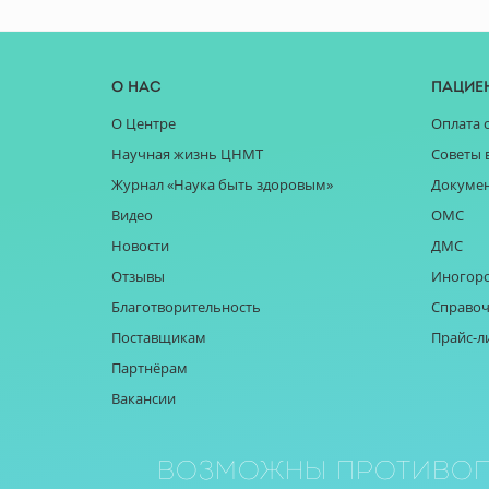
О нас
Пацие
О Центре
Оплата 
Научная жизнь ЦНМТ
Советы 
Журнал «Наука быть здоровым»
Докуме
Видео
ОМС
Новости
ДМС
Отзывы
Иногор
Благотворительность
Справоч
Поставщикам
Прайс-л
Партнёрам
Вакансии
Возможны противоп