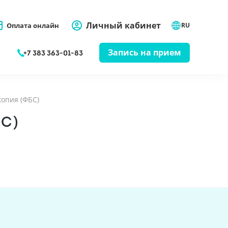
Личный кабинет
Оплата онлайн
RU
Запись на прием
+7 383 363-01-83
опия (ФБС)
С)