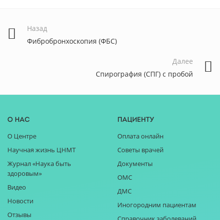
Назад
Фибробронхоскопия (ФБС)
Далее
Спирография (СПГ) с пробой
О нас
Пациенту
О Центре
Оплата онлайн
Научная жизнь ЦНМТ
Советы врачей
Журнал «Наука быть
Документы
здоровым»
ОМС
Видео
ДМС
Новости
Иногородним пациентам
Отзывы
Справочник заболеваний