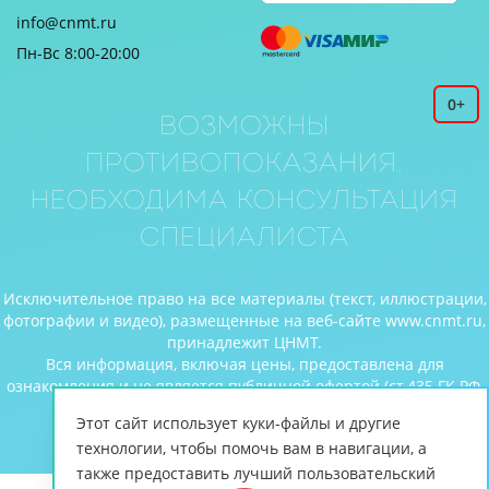
info@cnmt.ru
Пн-Вс 8:00-20:00
0+
Возможны
противопоказания.
Необходима консультация
специалиста
Исключительное право на все материалы (текст, иллюстрации,
фотографии и видео), размещенные на веб-сайте www.cnmt.ru,
принадлежит ЦНМТ.
Вся информация, включая цены, предоставлена для
ознакомления и не является публичной офертой (ст.435 ГК РФ,
cт. 437 ГК РФ).
Этот сайт использует куки-файлы и другие
© Центр новых медицинских технологий, 2026
технологии, чтобы помочь вам в навигации, а
также предоставить лучший пользовательский