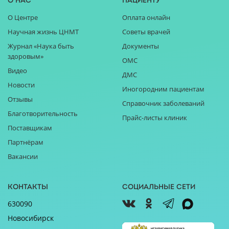
О нас
Пациенту
О Центре
Оплата онлайн
Научная жизнь ЦНМТ
Советы врачей
Журнал «Наука быть
Документы
здоровым»
ОМС
Видео
ДМС
Новости
Иногородним пациентам
Отзывы
Справочник заболеваний
Благотворительность
Прайс-листы клиник
Поставщикам
Партнёрам
Вакансии
Контакты
Социальные сети
630090
Новосибирск