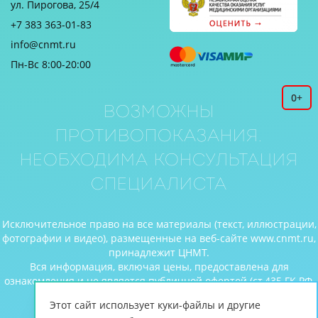
ул. Пирогова, 25/4
+7 383 363-01-83
info@cnmt.ru
Пн-Вс 8:00-20:00
0+
Возможны
противопоказания.
Необходима консультация
специалиста
Исключительное право на все материалы (текст, иллюстрации,
фотографии и видео), размещенные на веб-сайте www.cnmt.ru,
принадлежит ЦНМТ.
Вся информация, включая цены, предоставлена для
ознакомления и не является публичной офертой (ст.435 ГК РФ,
cт. 437 ГК РФ).
Этот сайт использует куки-файлы и другие
© Центр новых медицинских технологий, 2026