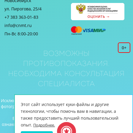
Новосибирск
ул. Пирогова, 25/4
+7 383 363-01-83
info@cnmt.ru
Пн-Вс 8:00-20:00
0+
Возможны
противопоказания.
Необходима консультация
специалиста
Исключительное право на все материалы (текст, иллюстрации,
Этот сайт использует куки-файлы и другие
фотографии и видео), размещенные на веб-сайте www.cnmt.ru,
технологии, чтобы помочь вам в навигации, а
принадлежит ЦНМТ.
также предоставить лучший пользовательский
Вся информация, включая цены, предоставлена для
ознакомления и не является публичной офертой (ст.435 ГК РФ,
опыт.
Подробнее.
cт. 437 ГК РФ).