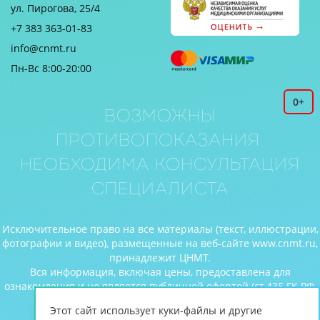
ул. Пирогова, 25/4
+7 383 363-01-83
info@cnmt.ru
Пн-Вс 8:00-20:00
0+
Возможны
противопоказания.
Необходима консультация
специалиста
Исключительное право на все материалы (текст, иллюстрации,
фотографии и видео), размещенные на веб-сайте www.cnmt.ru,
принадлежит ЦНМТ.
Вся информация, включая цены, предоставлена для
ознакомления и не является публичной офертой (ст.435 ГК РФ,
cт. 437 ГК РФ).
Этот сайт использует куки-файлы и другие
© Центр новых медицинских технологий, 2026