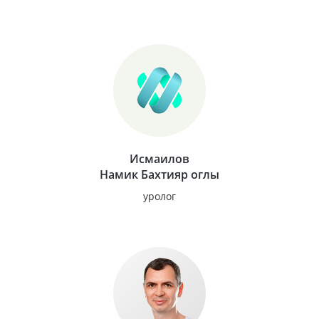
Исмаилов
Намик Бахтияр оглы
уролог