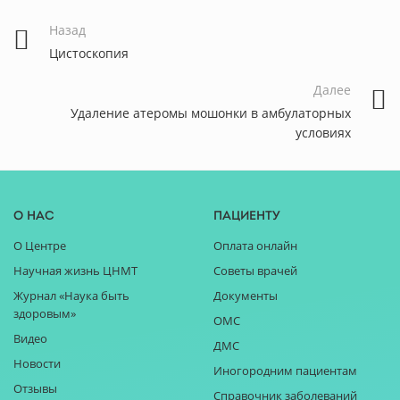
Назад
Цистоскопия
Далее
Удаление атеромы мошонки в амбулаторных
условиях
О нас
Пациенту
О Центре
Оплата онлайн
Научная жизнь ЦНМТ
Советы врачей
Журнал «Наука быть
Документы
здоровым»
ОМС
Видео
ДМС
Новости
Иногородним пациентам
Отзывы
Справочник заболеваний