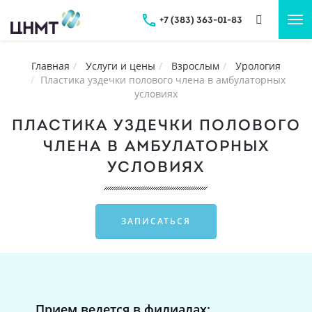
+7 (383) 363-01-83
Tog
nav
Главная
Услуги и цены
Взрослым
Урология
Пластика уздечки полового члена в амбулаторных
условиях
ПЛАСТИКА УЗДЕЧКИ ПОЛОВОГО
ЧЛЕНА В АМБУЛАТОРНЫХ
УСЛОВИЯХ
ЗАПИСАТЬСЯ
Прием ведется в филиалах: