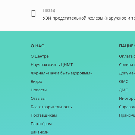
Назад
УЗИ предстательной железы (наружное и т
О нас
Пацие
О Центре
Оплата 
Научная жизнь ЦНМТ
Советы 
Журнал «Наука быть здоровым»
Докуме
Видео
ОМС
Новости
ДМС
Отзывы
Иногор
Благотворительность
Справоч
Поставщикам
Прайс-л
Партнёрам
Вакансии