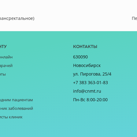
рансректальное)
Пе
нту
Контакты
630090
онлайн
Новосибирск
врачей
ул. Пирогова, 25/4
нты
+7 383 363-01-83
info@cnmt.ru
Пн-Вс 8:00-20:00
одним пациентам
ник заболеваний
исты клиник