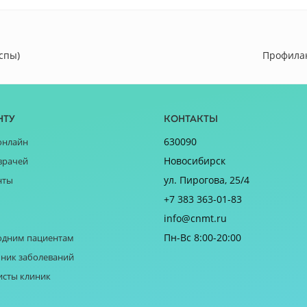
спы)
Профилак
нту
Контакты
630090
онлайн
Новосибирск
врачей
ул. Пирогова, 25/4
нты
+7 383 363-01-83
info@cnmt.ru
Пн-Вс 8:00-20:00
одним пациентам
ник заболеваний
исты клиник