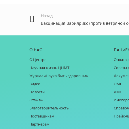
Назад
Вакцинация Варилрикс (против ветряной о
О нас
Пацие
О Центре
Оплата 
Научная жизнь ЦНМТ
Советы 
Журнал «Наука быть здоровым»
Докуме
Видео
ОМС
Новости
ДМС
Отзывы
Иногор
Благотворительность
Справоч
Поставщикам
Прайс-л
Партнёрам