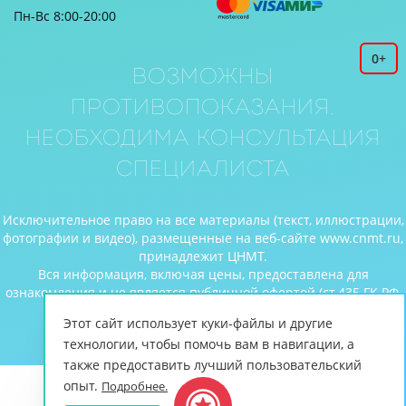
Пн-Вс 8:00-20:00
0+
Возможны
противопоказания.
Необходима консультация
специалиста
Исключительное право на все материалы (текст, иллюстрации,
фотографии и видео), размещенные на веб-сайте www.cnmt.ru,
принадлежит ЦНМТ.
Вся информация, включая цены, предоставлена для
ознакомления и не является публичной офертой (ст.435 ГК РФ,
cт. 437 ГК РФ).
Этот сайт использует куки-файлы и другие
© Центр новых медицинских технологий, 2026
технологии, чтобы помочь вам в навигации, а
также предоставить лучший пользовательский
опыт.
Подробнее.