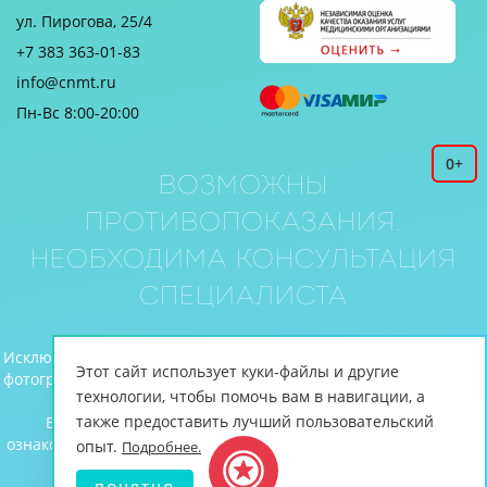
ул. Пирогова, 25/4
+7 383 363-01-83
info@cnmt.ru
Пн-Вс 8:00-20:00
0+
Возможны
противопоказания.
Необходима консультация
специалиста
Исключительное право на все материалы (текст, иллюстрации,
Этот сайт использует куки-файлы и другие
фотографии и видео), размещенные на веб-сайте www.cnmt.ru,
технологии, чтобы помочь вам в навигации, а
принадлежит ЦНМТ.
также предоставить лучший пользовательский
Вся информация, включая цены, предоставлена для
ознакомления и не является публичной офертой (ст.435 ГК РФ,
опыт.
Подробнее.
cт. 437 ГК РФ).