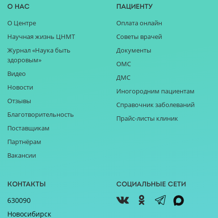
О нас
Пациенту
О Центре
Оплата онлайн
Научная жизнь ЦНМТ
Советы врачей
Журнал «Наука быть
Документы
здоровым»
ОМС
Видео
ДМС
Новости
Иногородним пациентам
Отзывы
Справочник заболеваний
Благотворительность
Прайс-листы клиник
Поставщикам
Партнёрам
Вакансии
Контакты
Социальные сети
630090
Новосибирск