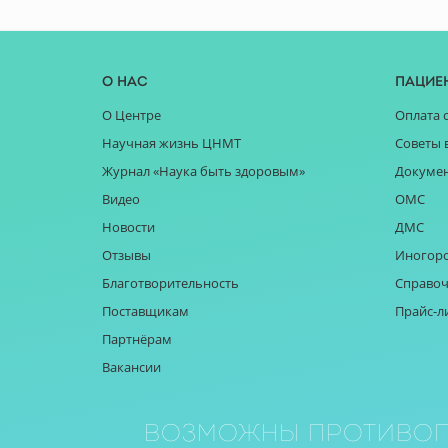
О нас
Пацие
О Центре
Оплата 
Научная жизнь ЦНМТ
Советы 
Журнал «Наука быть здоровым»
Докуме
Видео
ОМС
Новости
ДМС
Отзывы
Иногор
Благотворительность
Справоч
Поставщикам
Прайс-л
Партнёрам
Вакансии
Возможны противоп