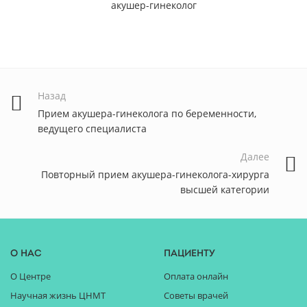
акушер-гинеколог
Назад
Прием акушера-гинеколога по беременности,
ведущего специалиста
Далее
Повторный прием акушера-гинеколога-хирурга
высшей категории
О нас
Пациенту
О Центре
Оплата онлайн
Научная жизнь ЦНМТ
Советы врачей