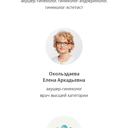
акушер-гинеколог, гинеколог-эндокринолог,
гинеколог-эстетист
Окольздаева
Елена Аркадьевна
акушер-гинеколог
врач высшей категории