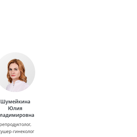
Шумейкина
Юлия
ладимировна
репродуктолог,
кушер-гинеколог