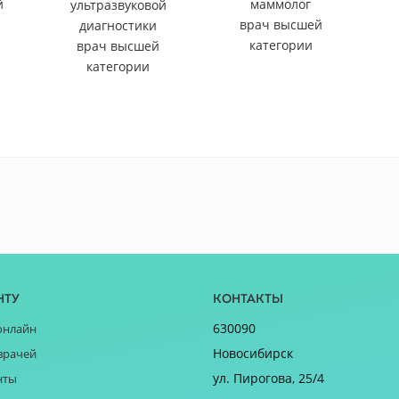
й
маммолог
ультразвуковой
врач высшей
диагностики
категории
врач высшей
категории
нту
Контакты
630090
онлайн
Новосибирск
врачей
ул. Пирогова, 25/4
нты