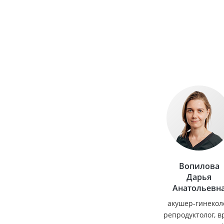
Вопилова
Дарья
Анатольевн
акушер-гинеколо
репродуктолог, в