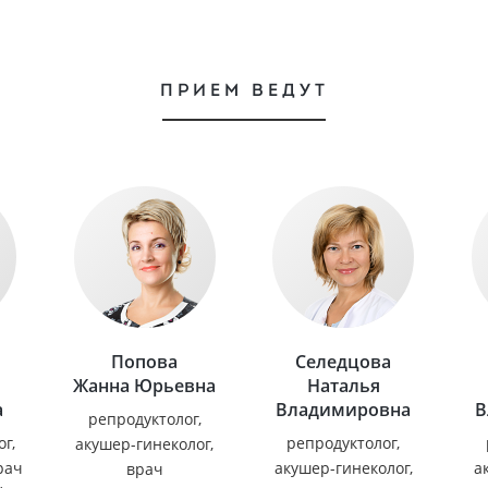
ПРИЕМ ВЕДУТ
Попова
Селедцова
Жанна Юрьевна
Наталья
а
Владимировна
В
репродуктолог,
г,
репродуктолог,
акушер-гинеколог,
рач
акушер-гинеколог,
а
врач