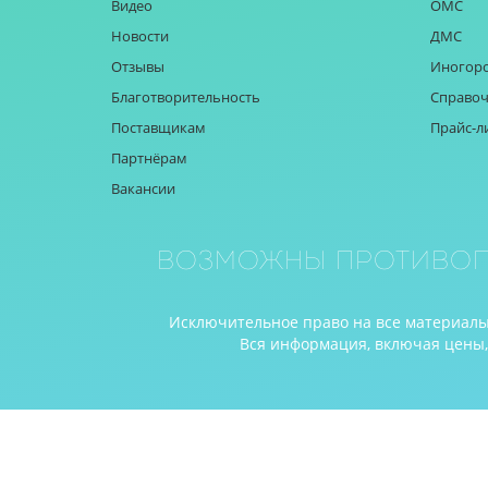
Видео
ОМС
Новости
ДМС
Отзывы
Иногор
Благотворительность
Справоч
Поставщикам
Прайс-л
Партнёрам
Вакансии
Возможны противоп
Исключительное право на все материалы 
Вся информация, включая цены, п