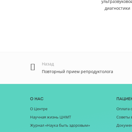
ультразвуково
диагностики
Назад
Повторный прием репродуктолога
О нас
Пацие
О Центре
Оплата 
Научная жизнь ЦНМТ
Советы 
Журнал «Наука быть здоровым»
Докуме