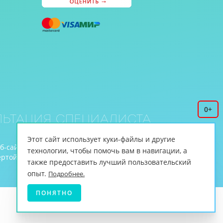
0+
ьтация специалиста
Этот сайт использует куки-файлы и другие
еб-сайте www.cnmt.ru, принадлежит ЦНМТ.
технологии, чтобы помочь вам в навигации, а
й (ст.435 ГК РФ, cт. 437 ГК РФ).
также предоставить лучший пользовательский
опыт.
Подробнее.
ПОНЯТНО