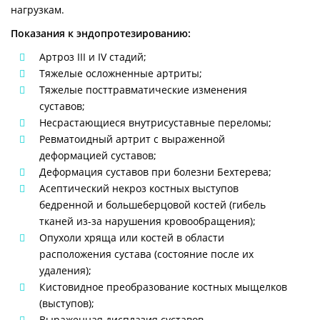
нагрузкам.
Показания к эндопротезированию:
Артроз III и IV стадий;
Тяжелые осложненные артриты;
Тяжелые посттравматические изменения
суставов;
Несрастающиеся внутрисуставные переломы;
Ревматоидный артрит с выраженной
деформацией суставов;
Деформация суставов при болезни Бехтерева;
Асептический некроз костных выступов
бедренной и большеберцовой костей (гибель
тканей из-за нарушения кровообращения);
Опухоли хряща или костей в области
расположения сустава (состояние после их
удаления);
Кистовидное преобразование костных мыщелков
(выступов);
Выраженная дисплазия суставов.