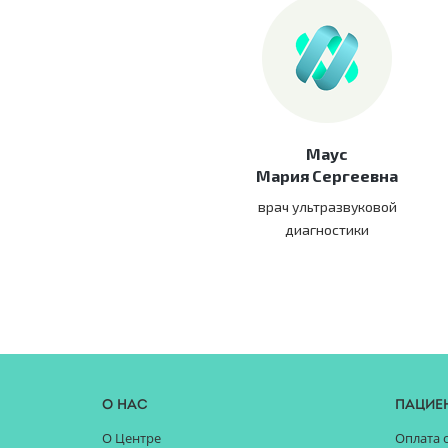
Маус
Мария Сергеевна
врач ультразвуковой
диагностики
О нас
Пацие
О Центре
Оплата 