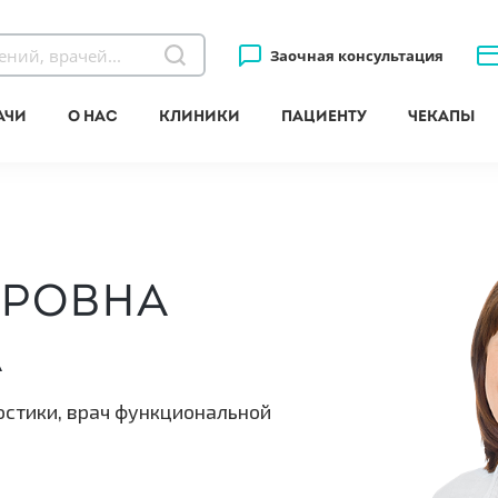
Заочная консультация
ачи
О нас
Клиники
Пациенту
Чекапы
дровна
а
остики, врач функциональной