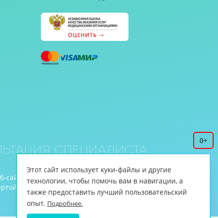
0+
ьтация специалиста
Этот сайт использует куки-файлы и другие
еб-сайте www.cnmt.ru, принадлежит ЦНМТ.
технологии, чтобы помочь вам в навигации, а
й (ст.435 ГК РФ, cт. 437 ГК РФ).
также предоставить лучший пользовательский
опыт.
Подробнее.