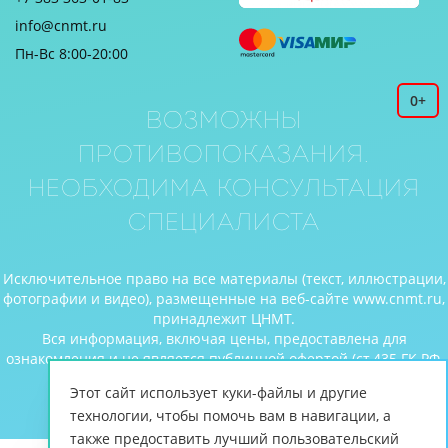
info@cnmt.ru
Пн-Вс 8:00-20:00
0+
Возможны
противопоказания.
Необходима консультация
специалиста
Исключительное право на все материалы (текст, иллюстрации,
фотографии и видео), размещенные на веб-сайте www.cnmt.ru,
принадлежит ЦНМТ.
Вся информация, включая цены, предоставлена для
ознакомления и не является публичной офертой (ст.435 ГК РФ,
cт. 437 ГК РФ).
Этот сайт использует куки-файлы и другие
© Центр новых медицинских технологий, 2026
технологии, чтобы помочь вам в навигации, а
также предоставить лучший пользовательский