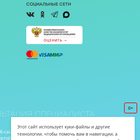
Социальные сети
0+
ьтация специалиста
Этот сайт использует куки-файлы и другие
еб-сайте www.cnmt.ru, принадлежит ЦНМТ.
технологии, чтобы помочь вам в навигации, а
й (ст.435 ГК РФ, cт. 437 ГК РФ).