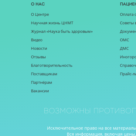
О нас
Пацие
О Центре
Оплата 
Научная жизнь ЦНМТ
Советы 
Журнал «Наука быть здоровым»
Докуме
Видео
ОМС
Новости
ДМС
Отзывы
Иногор
Благотворительность
Справоч
Поставщикам
Прайс-л
Партнёрам
Вакансии
Возможны противоп
Исключительное право на все материалы 
Вся информация, включая цены, п