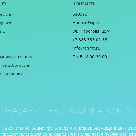
нту
Контакты
630090
онлайн
Новосибирск
врачей
ул. Пирогова, 25/4
нты
+7 383 363-01-83
info@cnmt.ru
Пн-Вс 8:00-20:00
одним пациентам
ник заболеваний
исты клиник
оказания. Необходима консул
(текст, иллюстрации, фотографии и видео), размещенные на в
редоставлена для ознакомления и не является публичной оферто