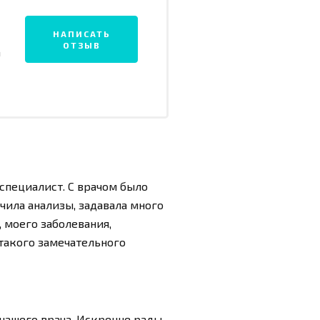
НАПИСАТЬ
ОТЗЫВ
а
специалист. С врачом было
чила анализы, задавала много
 моего заболевания,
 такого замечательного
нашего врача. Искренне рады,