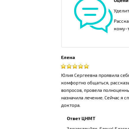
Оцени
Уделит
Расска
кому-т
Елена
Юлия Сергеевна проявила себ
комфортно общаться, рассказы
вопросов, провела полноценны
назначила лечение. Сейчас я 
доктора.
Ответ ЦНМТ
Здравствуйте, Елена! Благ