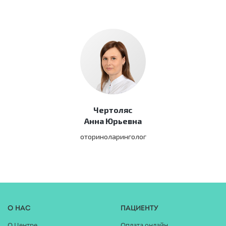
Чертоляс
Анна Юрьевна
оториноларинголог
О нас
Пациенту
О Центре
Оплата онлайн