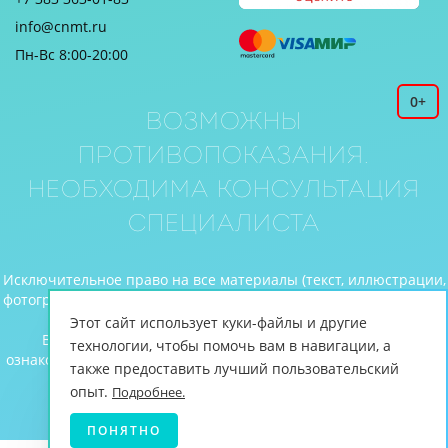
info@cnmt.ru
Пн-Вс 8:00-20:00
0+
Возможны
противопоказания.
Необходима консультация
специалиста
Исключительное право на все материалы (текст, иллюстрации,
фотографии и видео), размещенные на веб-сайте www.cnmt.ru,
принадлежит ЦНМТ.
Этот сайт использует куки-файлы и другие
Вся информация, включая цены, предоставлена для
технологии, чтобы помочь вам в навигации, а
ознакомления и не является публичной офертой (ст.435 ГК РФ,
также предоставить лучший пользовательский
cт. 437 ГК РФ).
опыт.
Подробнее.
© Центр новых медицинских технологий, 2026
ПОНЯТНО