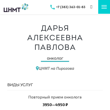
+7 (383) 363-01-83
Tog
nav
Дарья
Алексеевна
Павлова
онколог
ЦНМТ на Пирогова
ВИДЫ УСЛУГ
Повторный прием онколога
3950—4950 ₽