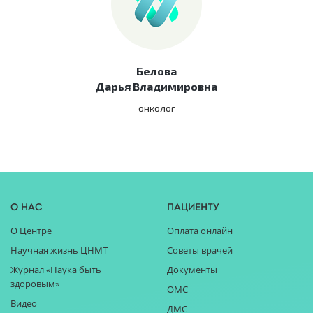
Белова
Дарья Владимировна
онколог
О нас
Пациенту
О Центре
Оплата онлайн
Научная жизнь ЦНМТ
Советы врачей
Журнал «Наука быть
Документы
здоровым»
ОМС
Видео
ДМС