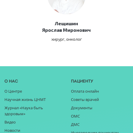
Лещишин
Ярослав Миронович
хирург, онколог
О нас
Пациенту
О Центре
Оплата онлайн
Научная жизнь ЦНМТ
Советы врачей
Журнал «Наука быть
Документы
здоровым»
ОМС
Видео
ДМС
Новости
Иногородним пациентам