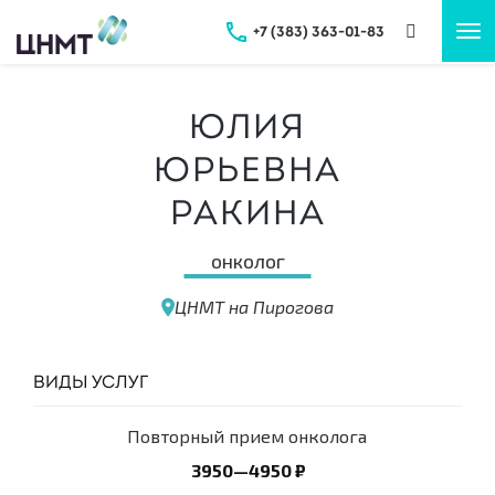
+7 (383) 363-01-83
Tog
nav
Юлия
Юрьевна
Ракина
онколог
ЦНМТ на Пирогова
ВИДЫ УСЛУГ
Повторный прием онколога
3950—4950 ₽