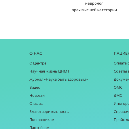
невролог
врач высшей категории
О нас
Пацие
О Центре
Оплата 
Научная жизнь ЦНМТ
Советы 
Журнал «Наука быть здоровым»
Докуме
Видео
ОМС
Новости
ДМС
Отзывы
Иногор
Благотворительность
Справоч
Поставщикам
Прайс-л
Партнёрам