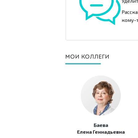
Уделит
Расска
кому-т
МОИ КОЛЛЕГИ
Баева
Елена Геннадьевна