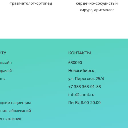
травматолог-ортопед
сердечно-сосудистый
хирург, аритмолог
нту
Контакты
630090
онлайн
Новосибирск
врачей
ул. Пирогова, 25/4
нты
+7 383 363-01-83
info@cnmt.ru
Пн-Вс 8:00-20:00
одним пациентам
ник заболеваний
исты клиник