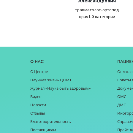
Александрович
травматолог-ортопед
врач I-й категории
О нас
Пацие
О Центре
Оплата 
Научная жизнь ЦНМТ
Советы 
Журнал «Наука быть здоровым»
Докуме
Видео
ОМС
Новости
ДМС
Отзывы
Иногор
Благотворительность
Справоч
Поставщикам
Прайс-л