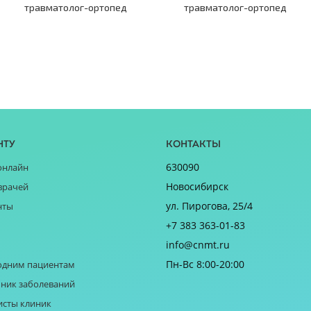
травматолог-ортопед
травматолог-ортопед
нту
Контакты
630090
онлайн
Новосибирск
врачей
ул. Пирогова, 25/4
нты
+7 383 363-01-83
info@cnmt.ru
Пн-Вс 8:00-20:00
одним пациентам
ник заболеваний
исты клиник