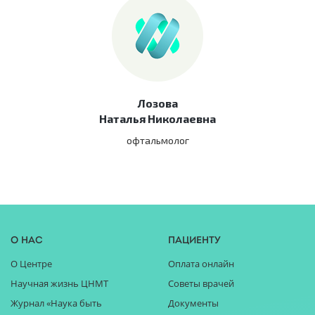
Лозова
Наталья Николаевна
офтальмолог
О нас
Пациенту
О Центре
Оплата онлайн
Научная жизнь ЦНМТ
Советы врачей
Журнал «Наука быть
Документы