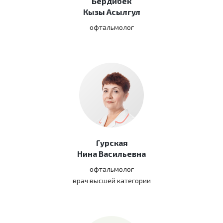
Бердибек
Кызы Асылгул
офтальмолог
Гурская
Нина Васильевна
офтальмолог
врач высшей категории