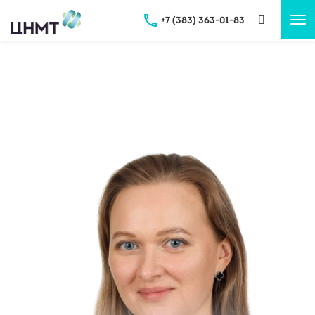
+7 (383) 363-01-83
Tog
nav