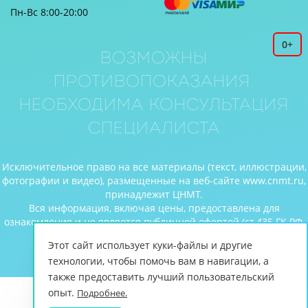
Пн-Вс 8:00-20:00
0+
Возможны
противопоказания.
Необходима консультация
специалиста
Исключительное право на все материалы (текст, иллюстрации,
фотографии и видео), размещенные на веб-сайте www.cnmt.ru,
принадлежит ЦНМТ.
Вся информация, включая цены, предоставлена для
ознакомления и не является публичной офертой (ст.435 ГК РФ,
cт. 437 ГК РФ).
Этот сайт использует куки-файлы и другие
© Центр новых медицинских технологий, 2026
технологии, чтобы помочь вам в навигации, а
также предоставить лучший пользовательский
опыт.
Подробнее.