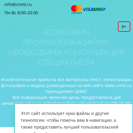
info@cnmt.ru
Пн-Вс 8:00-20:00
0+
Возможны
противопоказания.
Необходима консультация
специалиста
Исключительное право на все материалы (текст, иллюстрации,
фотографии и видео), размещенные на веб-сайте www.cnmt.ru,
принадлежит ЦНМТ.
Вся информация, включая цены, предоставлена для
ознакомления и не является публичной офертой (ст.435 ГК РФ,
cт. 437 ГК РФ).
Этот сайт использует куки-файлы и другие
© Центр новых медицинских технологий, 2026
технологии, чтобы помочь вам в навигации, а
также предоставить лучший пользовательский