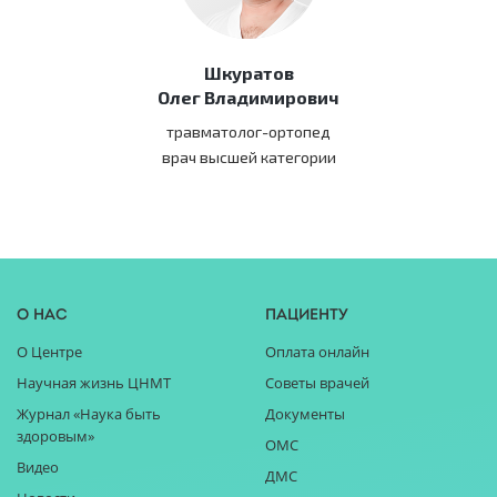
Шкуратов
Олег Владимирович
травматолог-ортопед
врач высшей категории
О нас
Пациенту
О Центре
Оплата онлайн
Научная жизнь ЦНМТ
Советы врачей
Журнал «Наука быть
Документы
здоровым»
ОМС
Видео
ДМС