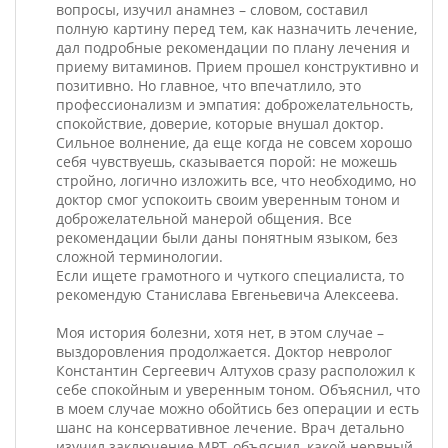
вопросы, изучил анамнез – словом, составил
полную картину перед тем, как назначить лечение,
дал подробные рекомендации по плану лечения и
приему витаминов. Прием прошел конструктивно и
позитивно. Но главное, что впечатлило, это
профессионализм и эмпатия: доброжелательность,
спокойствие, доверие, которые внушал доктор.
Сильное волнение, да еще когда не совсем хорошо
себя чувствуешь, сказывается порой: не можешь
стройно, логично изложить все, что необходимо, но
доктор смог успокоить своим уверенным тоном и
доброжелательной манерой общения. Все
рекомендации были даны понятным языком, без
сложной терминологии.
Если ищете грамотного и чуткого специалиста, то
рекомендую Станислава Евгеньевича Алексеева.
Моя история болезни, хотя нет, в этом случае –
выздоровления продолжается. Доктор невролог
Константин Сергеевич Алтухов сразу расположил к
себе спокойным и уверенным тоном. Объяснил, что
в моем случае можно обойтись без операции и есть
шанс на консервативное лечение. Врач детально
изучил заключение МРТ, объяснил, какой нервный