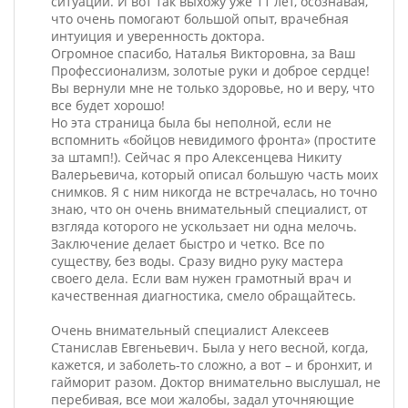
ситуации. И вот так выхожу уже 11 лет, осознавая,
что очень помогают большой опыт, врачебная
интуиция и уверенность доктора.
Огромное спасибо, Наталья Викторовна, за Ваш
Профессионализм, золотые руки и доброе сердце!
Вы вернули мне не только здоровье, но и веру, что
все будет хорошо!
Но эта страница была бы неполной, если не
вспомнить «бойцов невидимого фронта» (простите
за штамп!). Сейчас я про Алексенцева Никиту
Валерьевича, который описал большую часть моих
снимков. Я с ним никогда не встречалась, но точно
знаю, что он очень внимательный специалист, от
взгляда которого не ускользает ни одна мелочь.
Заключение делает быстро и четко. Все по
существу, без воды. Сразу видно руку мастера
своего дела. Если вам нужен грамотный врач и
качественная диагностика, смело обращайтесь.
Очень внимательный специалист Алексеев
Станислав Евгеньевич. Была у него весной, когда,
кажется, и заболеть-то сложно, а вот – и бронхит, и
гайморит разом. Доктор внимательно выслушал, не
перебивая, все мои жалобы, задал уточняющие