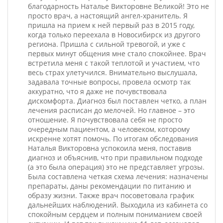
благодарность Наталье Викторовне Великой! Это не
просто врач, а настоящий ангел-хранитель. Я
пришла на прием к ней первый раз в 2015 году,
когда только переехала в Новосибирск из другого
региона. Пришла с сильной тревогой, и уже с
первых минут общения мне стало спокойнее. Врач
встретила меня с такой теплотой и участием, что
весь страх улетучился. Внимательно выслушала,
задавала точные вопросы, провела осмотр так
аккуратно, что я даже не почувствовала
дискомфорта. Диагноз был поставлен четко, а план
лечения расписан до мелочей. Но главное – это
отношение. Я почувствовала себя не просто
очередным пациентом, а человеком, которому
искренне хотят помочь. По итогам обследования
Наталья Викторовна успокоила меня, поставив
диагноз и объяснив, что при правильном подходе
(а это была операция) это не представляет угрозы.
Была составлена четкая схема лечения: назначены
препараты, даны рекомендации по питанию и
образу жизни. Также врач посоветовала график
дальнейших наблюдений. Выходила из кабинета со
спокойным сердцем и полным пониманием своей